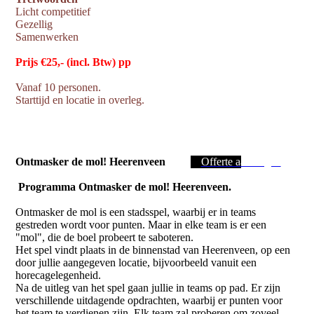
Licht competitief
Gezellig
Samenwerken
Prijs €25,- (incl. Btw) pp
Vanaf 10 personen.
Starttijd en locatie in overleg.
Ontmasker de mol! Heerenveen
Offerte aanvragen
Programma Ontmasker de mol! Heerenveen.
Ontmasker de mol is een stadsspel, waarbij er in teams
gestreden wordt voor punten. Maar in elke team is er een
"mol", die de boel probeert te saboteren.
Het spel vindt plaats in de binnenstad van Heerenveen, op een
door jullie aangegeven locatie, bijvoorbeeld vanuit een
horecagelegenheid.
Na de uitleg van het spel gaan jullie in teams op pad. Er zijn
verschillende uitdagende opdrachten, waarbij er punten voor
het team te verdienen zijn. Elk team zal proberen om zoveel