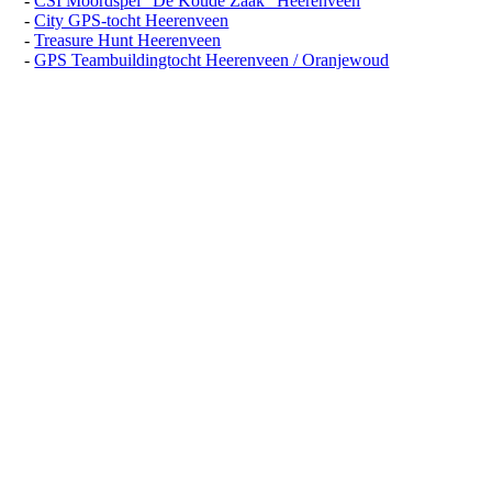
-
CSI Moordspel "De Koude Zaak" Heerenveen
-
City GPS-tocht Heerenveen
-
Treasure Hunt Heerenveen
-
GPS Teambuildingtocht Heerenveen / Oranjewoud