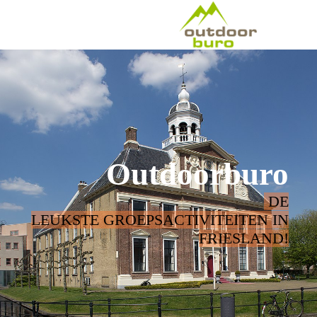
Outdoorburo
DE
LEUKSTE GROEPSACTIVITEITEN IN
FRIESLAND!