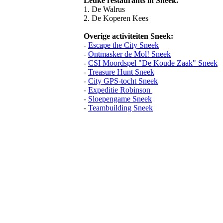
Leuke restaurants in Sneek.
1. De Walrus
2. De Koperen Kees
Overige activiteiten Sneek:
-
Escape the City Sneek
-
Ontmasker de Mol! Sneek
-
CSI Moordspel "De Koude Zaak" Sneek
-
Treasure Hunt Sneek
-
City GPS-tocht Sneek
-
Expeditie Robinson
-
Sloepengame Sneek
-
Teambuilding Sneek