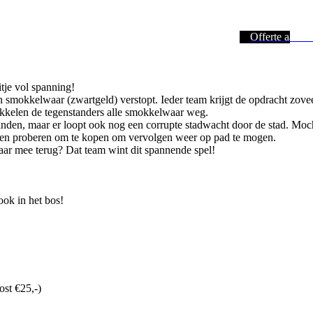
Offerte aanvr
je vol spanning!
ken smokkelwaar (zwartgeld) verstopt. Ieder team krijgt de opdracht zo
kkelen de tegenstanders alle smokkelwaar weg.
vinden, maar er loopt ook nog een corrupte stadwacht door de stad. Moc
eten proberen om te kopen om vervolgen weer op pad te mogen.
aar mee terug? Dat team wint dit spannende spel!
ook in het bos!
ost €25,-)