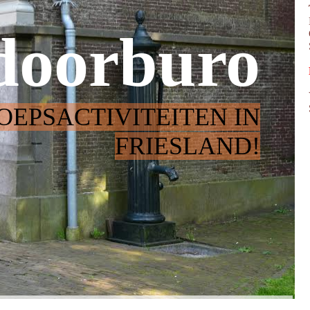
doorburo
OEPSACTIVITEITEN IN
FRIESLAND!