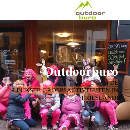
Outdoorburo
DE
LEUKSTE GROEPSACTIVITEITEN IN
FRIESLAND!