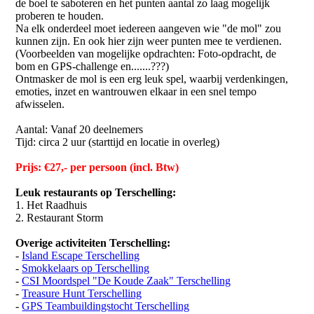
de boel te saboteren en het punten aantal zo laag mogelijk
proberen te houden.
Na elk onderdeel moet iedereen aangeven wie "de mol" zou
kunnen zijn. En ook hier zijn weer punten mee te verdienen.
(Voorbeelden van mogelijke opdrachten: Foto-opdracht, de
bom en GPS-challenge en.......???)
Ontmasker de mol is een erg leuk spel, waarbij verdenkingen,
emoties, inzet en wantrouwen elkaar in een snel tempo
afwisselen.
Aantal: Vanaf 20 deelnemers
Tijd: circa 2 uur (starttijd en locatie in overleg)
Prijs: €27,- per persoon (incl. Btw)
Leuk restaurants op Terschelling:
1. Het Raadhuis
2. Restaurant Storm
Overige activiteiten Terschelling:
-
Island Escape Terschelling
-
Smokkelaars op Terschelling
-
CSI Moordspel "De Koude Zaak" Terschelling
-
Treasure Hunt Terschelling
-
GPS Teambuildingstocht Terschelling