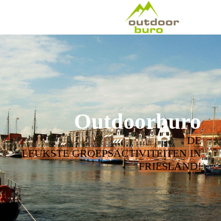
Outdoorburo
DE
LEUKSTE GROEPSACTIVITEITEN IN
FRIESLAND!