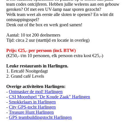
team codes ontcijferen. Hebben jullie weleens aan een gebouw
geroken? Of met een UV-lamp naar sporen gezocht?
Welk team weet als eerste alle sloten te openen? En wint dit
ontsnappingsspel?
Denk out of the box en werk goed samen!
Aantal: 10 tot 200 deelnemers
Tijd: circa 2 uur (starttijd en locatie in overleg)
Prijs: €25,- per persoon (incl. BTW)
(€250,- t/m 10 personen, elk persoon extra kost €25,-)
Leuke restaurants in Harlingen.
1. Eetcafé Nooitgedagt
2. Grand café Levels
Overige activiteiten Harlingen:
-
Ontmasker de mol! Harlingen
-
CSI Moordspel "De Koude Zaak" Harlingen
-
Smokkelaars in Harlingen
-
City GPS-tocht Harlingen
-
Treasure Hunt Harlingen
-
GPS teambuildingstocht Harlingen