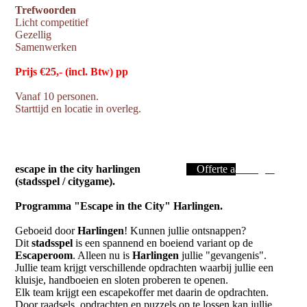
Trefwoorden
Licht competitief
Gezellig
Samenwerken
Prijs €25,- (incl. Btw) pp
Vanaf 10 personen.
Starttijd en locatie in overleg.
escape in the city harlingen
Offerte aanvragen
(stadsspel / citygame).
Programma "Escape in the City" Harlingen.
Geboeid door
Harlingen
! Kunnen jullie ontsnappen?
Dit
stadsspel
is een spannend en boeiend variant op de
Escaperoom
. Alleen nu is
Harlingen
jullie "gevangenis".
Jullie team krijgt verschillende opdrachten waarbij jullie een
kluisje, handboeien en sloten proberen te openen.
Elk team krijgt een escapekoffer met daarin de opdrachten.
Door raadsels, opdrachten en puzzels op te lossen kan jullie