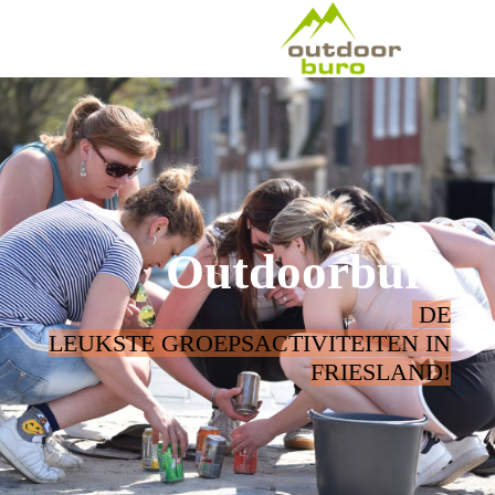
Outdoorburo
DE
LEUKSTE GROEPSACTIVITEITEN IN
FRIESLAND!