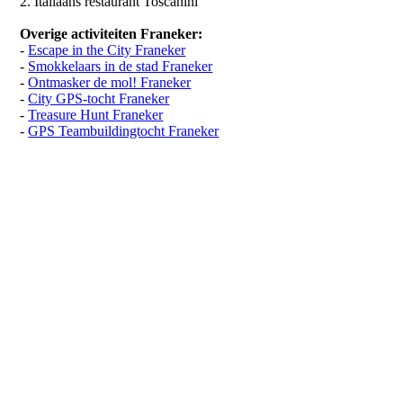
2. Italiaans restaurant Toscanini
Overige activiteiten Franeker:
-
Escape in the City Franeker
-
Smokkelaars in de stad Franeker
-
Ontmasker de mol! Franeker
-
City GPS-tocht Franeker
-
Treasure Hunt Franeker
-
GPS Teambuildingtocht Franeker