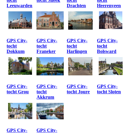
tocht
tocht Sneek
tocht
tocht
Leeuwarden
Drachten
Heerenveen
GPS City-
GPS City-
GPS City-
GPS City-
tocht
tocht
tocht
tocht
Dokkum
Franeker
Harlingen
Bolsward
GPS City-
GPS City-
GPS City-
GPS City-
tocht Grou
tocht
tocht Joure
tocht Sloten
Akkrum
GPS City-
GPS City-