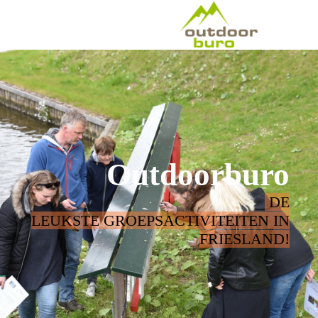
Outdoorburo
DE
LEUKSTE GROEPSACTIVITEITEN IN
FRIESLAND!