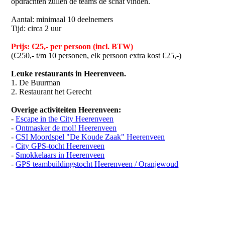
opdrachten zullen de teams de schat vinden.
Aantal: minimaal 10 deelnemers
Tijd: circa 2 uur
Prijs: €25,- per persoon (incl. BTW)
(€250,- t/m 10 personen, elk persoon extra kost €25,-)
Leuke restaurants in Heerenveen.
1. De Buurman
2. Restaurant het Gerecht
Overige activiteiten Heerenveen:
-
Escape in the City Heerenveen
-
Ontmasker de mol! Heerenveen
-
CSI Moordspel "De Koude Zaak" Heerenveen
-
City GPS-tocht Heerenveen
-
Smokkelaars in Heerenveen
-
GPS teambuildingstocht Heerenveen / Oranjewoud