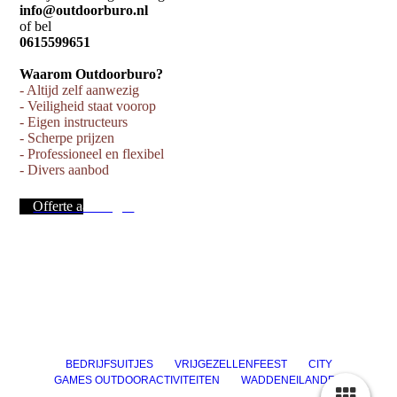
info@outdoorburo.nl
of bel
0615599651
Waarom Outdoorburo?
- Altijd zelf aanwezig
- Veiligheid staat voorop
- Eigen instructeurs
- Scherpe prijzen
- Professioneel en flexibel
- Divers aanbod
Offerte aanvragen
BEDRIJFSUITJES
VRIJGEZELLENFEEST
CITY
GAMES
OUTDOORACTIVITEITEN
WADDENEILANDEN