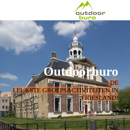
Outdoorburo
DE
LEUKSTE GROEPSACTIVITEITEN IN
FRIESLAND!